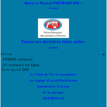
Merci à Pascal PIETRANTONI !
******
Toutes les dernières infos utiles.
******
Visites

599452 visiteurs
15 visiteurs en ligne
Club équipé DAE
Le Club de Tir St-Gaudinois
est équipé d'un défibrillateur
Automatisé Externe
de la marque
DEFIBTECH