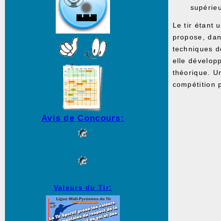
supérieu
Le tir étant 
propose, dan
techniques d
elle dévelop
théorique. U
compétition p
Avis de Concours:
Valeurs du Tir: