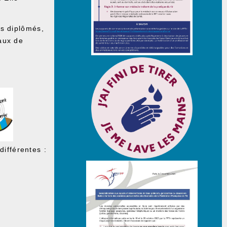
rs diplômés,
aux de
différentes :