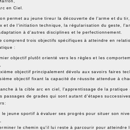
Marron,
Arc en Ciel.
on permet au jeune tireur la découverte de l'arme et du tir
et de l'initiation technique, la régularisation du geste, l'a
adaptation à d'autres disciplines et le perfectionnement.
 comprend trois objectifs spécifiques à atteindre en relati
atique :
mier objectif plutôt orienté vers les règles et les comporte
,
xième objectif principalement dévolu aux savoirs faires te
isième objectif fixant la capacité de réussite attendue à ch
lanche à la cible arc en ciel, l'apprentissage de la pratique 
es passages de grades qui sont autant d'étapes successive
rs:
r le jeune sportif à évaluer ses progrès pour situer son niv
,
erminer le chemin qu'il lui reste à parcourir pour atteindre 