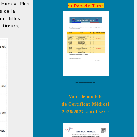
leurs ». Plus
et Pas de Tirs:
s de la
tif. Elles
 tireurs,
_______
Voici le modèle
de Certificat Médical
2026/2027 à utiliser :