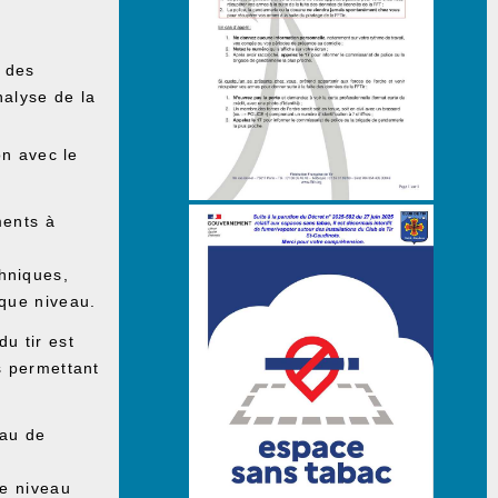
, des
nalyse de la
on avec le
ments à
chniques,
aque niveau.
du tir est
s permettant
eau de
le niveau