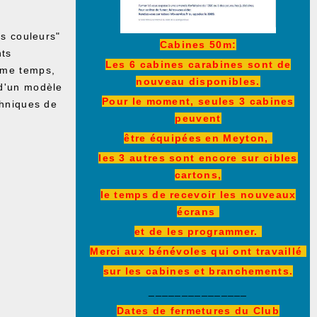
es couleurs"
Cabines 50m:
nts
Les 6 cabines carabines sont de
ème temps,
nouveau disponibles.
 d'un modèle
Pour le moment, seules 3 cabines
chniques de
peuvent
être équipées en Meyton,
les 3 autres sont encore sur cibles
cartons,
le temps de recevoir les nouveaux
écrans
et de les programmer.
Merci aux bénévoles qui ont travaillé
sur les cabines et branchements.
_______________
Dates de fermetures du Club