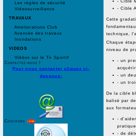
- Cible 
Les règles de sécurité
- Cible 
Videosurveillance
TRAVAUX
Cette gradati
fondamentaux 
Améliorations Club
Avancée des travaux
technique, l'
Inondations
Chaque étape
VIDEOS
niveau de pr
Vidéos sur le Tir Sportif
- un pre
Contactez-nous !
acquérir
Pour nous contacter cliquez ci-
- un deu
dessous:
- un tro
De la cible b
balisé par d
aux formateu
- d'aide
Concours
pratique
- de dét