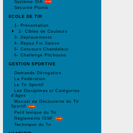
Système SIA
Sécurité Plomb
ECOLE DE TIR
1- Présentation
2- Cibles de Couleurs
3- Déplacements
4- Repas Fin Saison
5- Concours Chandeleur
6- Challenge Pitchouns
GESTION SPORTIVE
Demande Dérogation
La Fédération
Le Tir Sportif
Les Disciplines et Catégories
d'âges
Manuel de Découverte du Tir
Sportif
Petit lexique du Tir
Règlements ISSF
Technique du Tir