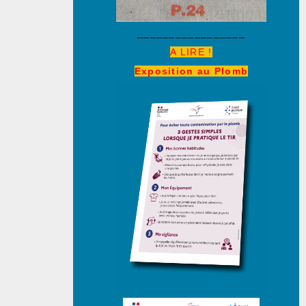
_________________
A LIRE !
Exposition au Plomb