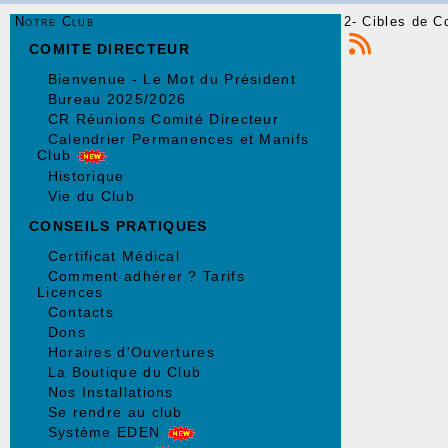
Notre Club
2- Cibles de C
COMITE DIRECTEUR
Bienvenue - Le Mot du Président
Bureau 2025/2026
CR Réunions Comité Directeur
Calendrier Permanences et Manifs
Club
Historique
Vie du Club
CONSEILS PRATIQUES
Certificat Médical
Comment adhérer ? Tarifs
Licences
Contacts
Dons
Horaires d'Ouvertures
La Boutique du Club
Nos Installations
Se rendre au club
Système EDEN