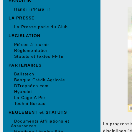
HANDITIR
HandiTir/ParaTir
LA PRESSE
La Presse parle du Club
LEGISLATION
Pièces à fournir
Règlementation
Statuts et textes FFTir
PARTENAIRES
Balistech
Banque Crédit Agricole
DTrophées.com
Hyundai
La Cage A Pie
Techni Bureau
REGLEMENT et STATUTS
Documents Affiliations et
La progressi
Assurances
disciplines "
Mentions Légales Site