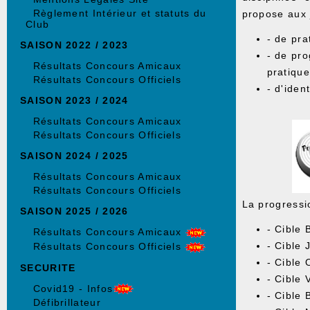
Règlement Intérieur et statuts du
propose aux 
Club
- de pra
SAISON 2022 / 2023
- de pro
Résultats Concours Amicaux
pratique
Résultats Concours Officiels
- d'iden
SAISON 2023 / 2024
Résultats Concours Amicaux
Résultats Concours Officiels
SAISON 2024 / 2025
Résultats Concours Amicaux
Résultats Concours Officiels
La progressio
SAISON 2025 / 2026
- Cible 
Résultats Concours Amicaux
- Cible 
Résultats Concours Officiels
- Cible 
SECURITE
- Cible 
Covid19 - Infos
- Cible 
Défibrillateur