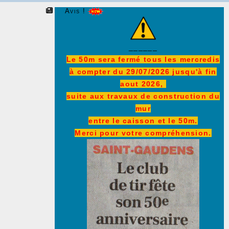
Avis !
______
Le 50m sera fermé tous les mercredis
à compter du 29/07/2026 jusqu'à fin
aout 2026,
suite aux travaux de construction du
mur
entre le caisson et le 50m.
Merci pour votre compréhension.