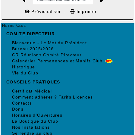
Prévisualiser...
Imprimer...
Notre Club
COMITE DIRECTEUR
Bienvenue - Le Mot du Président
Bureau 2025/2026
CR Réunions Comité Directeur
Calendrier Permanences et Manifs Club
Historique
Vie du Club
CONSEILS PRATIQUES
Certificat Médical
Comment adhérer ? Tarifs Licences
Contacts
Dons
Horaires d'Ouvertures
La Boutique du Club
Nos Installations
Se rendre au club