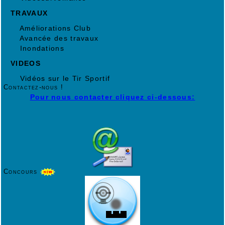
TRAVAUX
Améliorations Club
Avancée des travaux
Inondations
VIDEOS
Vidéos sur le Tir Sportif
Contactez-nous !
Pour nous contacter cliquez ci-dessous:
Concours