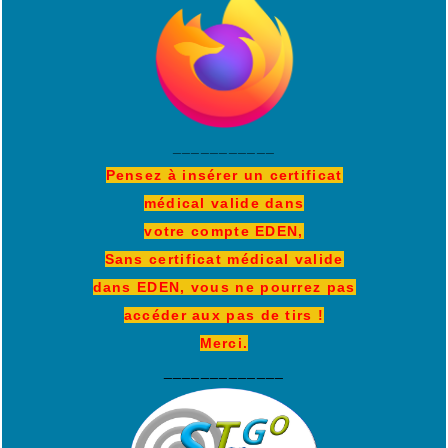
___________
Pensez à insérer un certificat
médical valide dans
votre compte EDEN,
Sans certificat médical valide
dans EDEN, vous ne pourrez pas
accéder aux pas de tirs !
Merci.
_____________