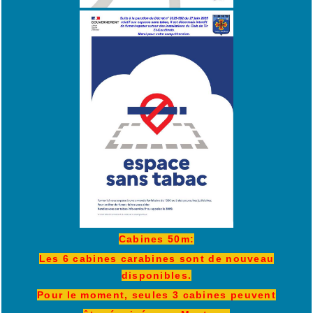
Cabines 50m:
Les 6 cabines carabines sont de nouveau
disponibles.
Pour le moment, seules 3 cabines peuvent