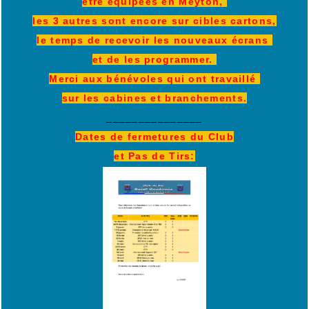
être équipées en Meyton,
les 3 autres sont encore sur cibles cartons,
le temps de recevoir les nouveaux écrans
et de les programmer.
Merci aux bénévoles qui ont travaillé
sur les cabines et branchements.
_______________
Dates de fermetures du Club
et Pas de Tirs: