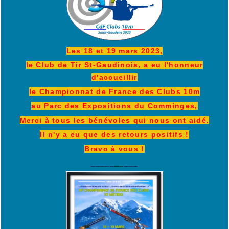
Les 18 et 19 mars 2023,
le Club de Tir St-Gaudinois, a eu l'honneur
d'accueillir
le Championnat de France des Clubs 10m
au Parc des Expositions du Comminges,
Merci à tous les bénévoles qui nous ont aidé.
Il n'y a eu que des retours positifs !
Bravo à vous !
__________