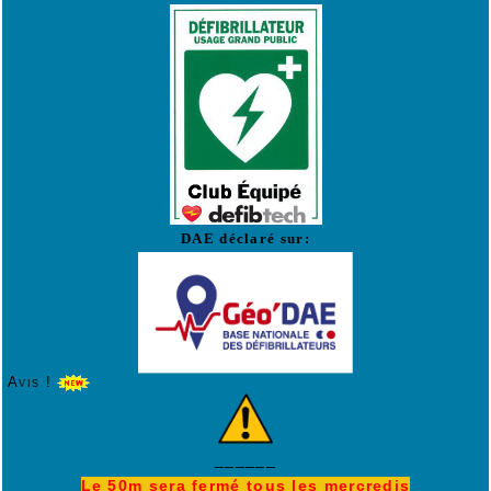
DAE déclaré sur:
Avis !
______
Le 50m sera fermé tous les mercredis